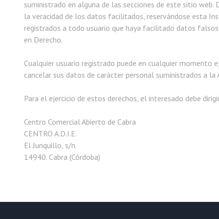
suministrado en alguna de las secciones de este sitio web.
la veracidad de los datos facilitados, reservándose esta Inst
registrados a todo usuario que haya facilitado datos falsos
en Derecho.
Cualquier usuario registrado puede en cualquier momento ejer
cancelar sus datos de carácter personal suministrados a la 
Para el ejercicio de estos derechos, el interesado debe dirigi
Centro Comercial Abierto de Cabra
CENTRO A.D.I.E.
El Junquillo, s/n.
14940. Cabra (Córdoba)