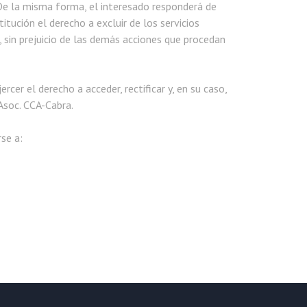
 De la misma forma, el interesado responderá de
itución el derecho a excluir de los servicios
, sin prejuicio de las demás acciones que procedan
cer el derecho a acceder, rectificar y, en su caso,
Asoc. CCA-Cabra.
rse a: